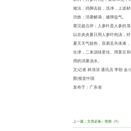
做法：鸡脚去趾，洗净，上述材
功效：消暑解渴，健脾益气。
黄汉超点评：人参叶是人参的茎
以在炎炎夏日用人参叶炖汤，对
夏天天气较热，容易丢失体液，
生津，二来汤味更佳。用黄豆和
用的消暑汤水。
文|记者 林清清 通讯员 李朝 金
图|视觉中国
发布于：广东省
上一篇：
文房必备—笔掭（9）