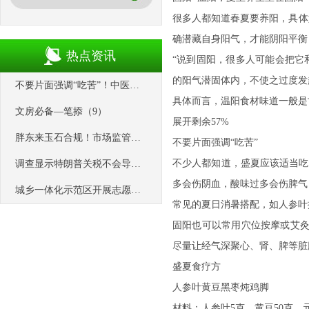
很多人都知道春夏要养阳，具体
确潜藏自身阳气，才能阴阳平衡
热点资讯
“说到固阳，很多人可能会把它
的阳气潜固体内，不使之过度发
不要片面强调“吃苦”！中医提醒夏至养生两误区_黄汉超_人参_温阳
具体而言，温阳食材味道一般是
文房必备—笔掭（9）
展开剩余57%
胖东来玉石合规！市场监管部门：平均毛利率不超20％
不要片面强调“吃苦”
不少人都知道，盛夏应该适当吃
调查显示特朗普关税不会导致供应链回迁美国
多会伤阴血，酸味过多会伤脾气
城乡一体化示范区开展志愿服务助农活动
常见的夏日消暑搭配，如人参叶
固阳也可以常用穴位按摩或艾灸
尽量让经气深聚心、肾、脾等脏
盛夏食疗方
人参叶黄豆黑枣炖鸡脚
材料：人参叶5克，黄豆50克，